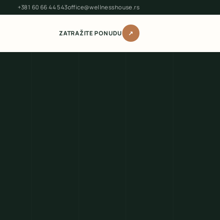
+381 60 66 44 543
office@wellnesshouse.rs
ZATRAŽITE PONUDU
↗