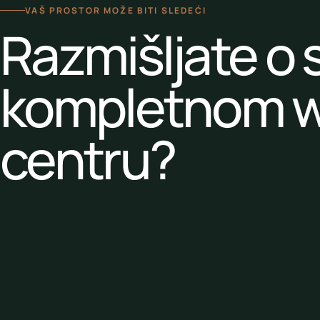
VAŠ PROSTOR MOŽE BITI SLEDEĆI
Razmišljate o s
kompletnom w
centru?