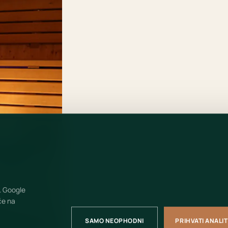
. Google
če na
SAMO NEOPHODNI
PRIHVATI ANALI