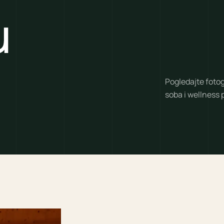
u
Pogledajte fotog
soba i wellness p