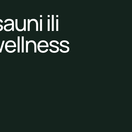
auni ili
ellness