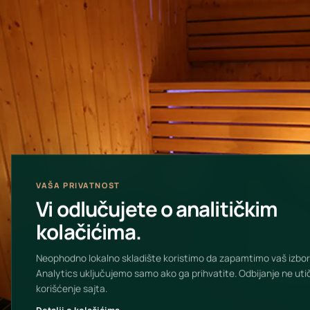
VAŠA PRIVATNOST
Vi odlučujete o analitičkim
kolačićima.
Neophodno lokalno skladište koristimo da zapamtimo vaš izbor
Analytics uključujemo samo ako ga prihvatite. Odbijanje ne uti
korišćenje sajta.