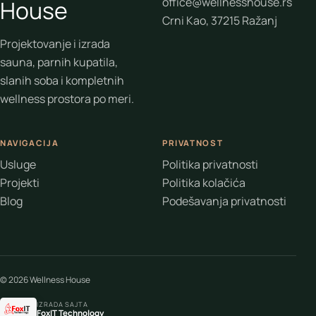
office@wellnesshouse.rs
House
Crni Kao, 37215 Ražanj
Projektovanje i izrada
sauna, parnih kupatila,
slanih soba i kompletnih
wellness prostora po meri.
NAVIGACIJA
PRIVATNOST
Usluge
Politika privatnosti
Projekti
Politika kolačića
Blog
Podešavanja privatnosti
© 2026 Wellness House
IZRADA SAJTA
FoxIT Technology