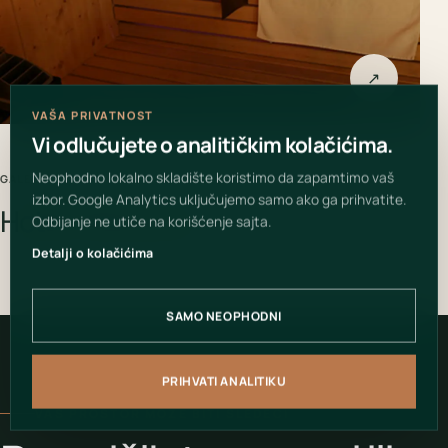
↗
VAŠA PRIVATNOST
Vi odlučujete o analitičkim kolačićima.
Neophodno lokalno skladište koristimo da zapamtimo vaš
GALERIJA PROJEKTA
izbor. Google Analytics uključujemo samo ako ga prihvatite.
Hotel Hollywood
Odbijanje ne utiče na korišćenje sajta.
Detalji o kolačićima
SAMO NEOPHODNI
PRIHVATI ANALITIKU
VAŠ PROSTOR MOŽE BITI SLEDEĆI