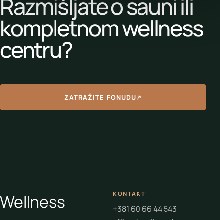
Razmišljate o sauni ili
kompletnom wellness
centru?
ZATRAŽITE PONUDU
↗
KONTAKT
Wellness
+381 60 66 44 543