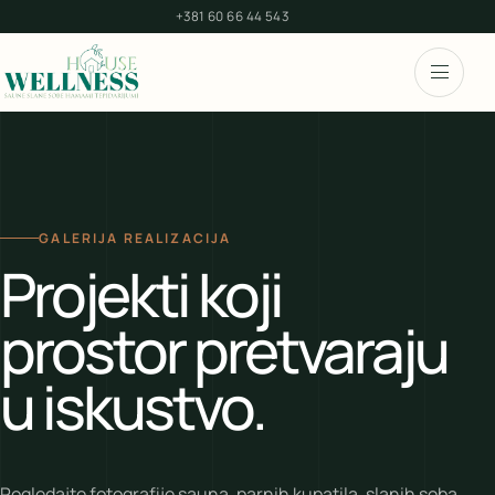
+381 60 66 44 543
GALERIJA REALIZACIJA
Projekti koji
prostor pretvaraju
u iskustvo.
Pogledajte fotografije sauna, parnih kupatila, slanih soba