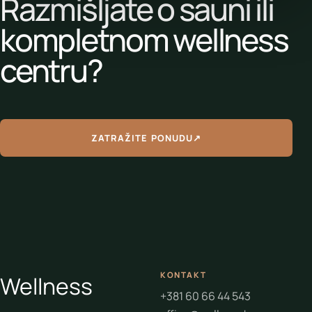
Razmišljate o sauni ili
kompletnom wellness
centru?
ZATRAŽITE PONUDU
↗
KONTAKT
Wellness
+381 60 66 44 543