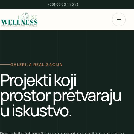
+381 60 66 44 543
GALERIJA REALIZACIJA
Projekti koji
prostor pretvaraju
u iskustvo.
Pogledajte fotografije sauna, parnih kupatila, slanih soba