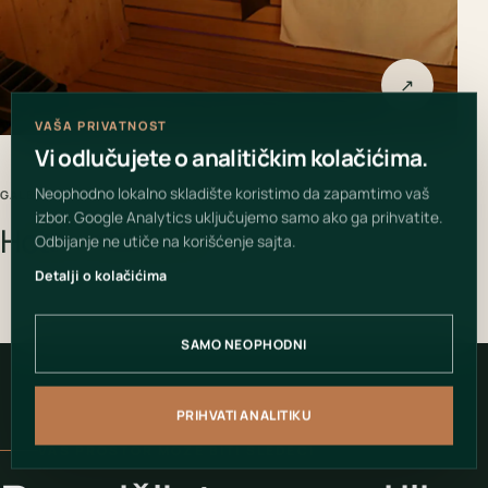
↗
VAŠA PRIVATNOST
Vi odlučujete o analitičkim kolačićima.
Neophodno lokalno skladište koristimo da zapamtimo vaš
GALERIJA PROJEKTA
izbor. Google Analytics uključujemo samo ako ga prihvatite.
Hotel Hollywood
Odbijanje ne utiče na korišćenje sajta.
Detalji o kolačićima
SAMO NEOPHODNI
PRIHVATI ANALITIKU
VAŠ PROSTOR MOŽE BITI SLEDEĆI