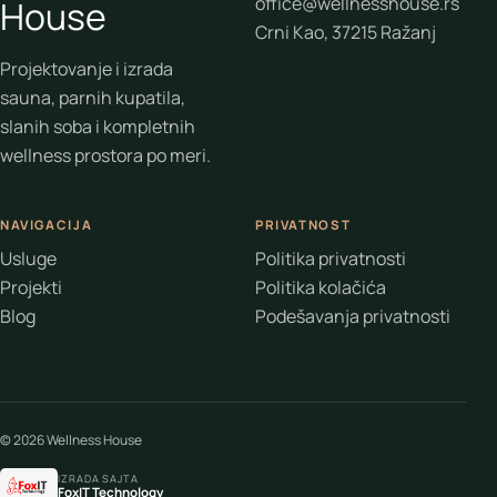
office@wellnesshouse.rs
House
Crni Kao, 37215 Ražanj
Projektovanje i izrada
sauna, parnih kupatila,
slanih soba i kompletnih
wellness prostora po meri.
NAVIGACIJA
PRIVATNOST
Usluge
Politika privatnosti
Projekti
Politika kolačića
Blog
Podešavanja privatnosti
© 2026 Wellness House
IZRADA SAJTA
FoxIT Technology