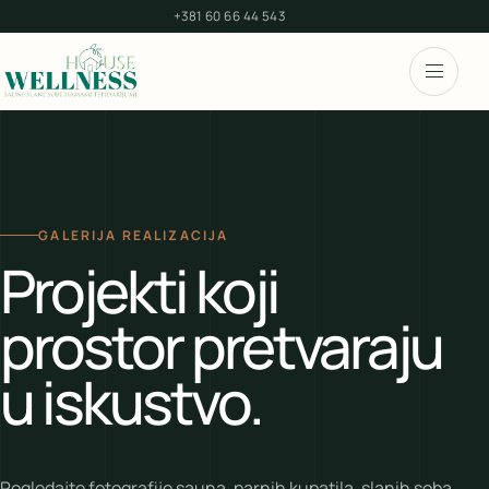
+381 60 66 44 543
GALERIJA REALIZACIJA
Projekti koji
prostor pretvaraju
u iskustvo.
Pogledajte fotografije sauna, parnih kupatila, slanih soba