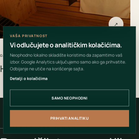
↗
VAŠA PRIVATNOST
Vi odlučujete o analitičkim kolačićima.
Neophodno lokalno skladište koristimo da zapamtimo vaš
GALERIJA PROJEKTA
izbor. Google Analytics uključujemo samo ako ga prihvatite.
Hotel Hollywood
Odbijanje ne utiče na korišćenje sajta.
Detalji o kolačićima
SAMO NEOPHODNI
PRIHVATI ANALITIKU
VAŠ PROSTOR MOŽE BITI SLEDEĆI