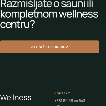
Razmišljate o sauni ili
kompletnom wellness
centru?
ZATRAŽITE PONUDU
↗
KONTAKT
Wellness
+381 60 66 44 543