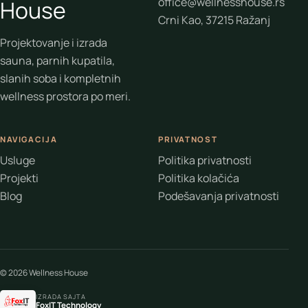
office@wellnesshouse.rs
House
Crni Kao, 37215 Ražanj
Projektovanje i izrada
sauna, parnih kupatila,
slanih soba i kompletnih
wellness prostora po meri.
NAVIGACIJA
PRIVATNOST
Usluge
Politika privatnosti
Projekti
Politika kolačića
Blog
Podešavanja privatnosti
© 2026 Wellness House
IZRADA SAJTA
FoxIT Technology