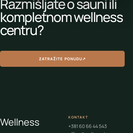
Razmišljate o sauni ili
kompletnom wellness
centru?
ZATRAŽITE PONUDU
↗
KONTAKT
Wellness
+381 60 66 44 543