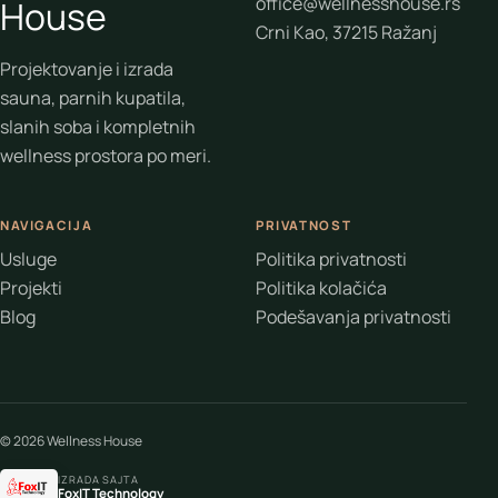
office@wellnesshouse.rs
House
Crni Kao, 37215 Ražanj
Projektovanje i izrada
sauna, parnih kupatila,
slanih soba i kompletnih
wellness prostora po meri.
NAVIGACIJA
PRIVATNOST
Usluge
Politika privatnosti
Projekti
Politika kolačića
Blog
Podešavanja privatnosti
© 2026 Wellness House
IZRADA SAJTA
FoxIT Technology