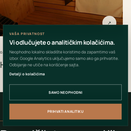
↗
VAŠA PRIVATNOST
Vi odlučujete o analitičkim kolačićima.
Neophodno lokalno skladište koristimo da zapamtimo vaš
GALERIJA PROJEKTA
izbor. Google Analytics uključujemo samo ako ga prihvatite.
Hotel Hollywood
Odbijanje ne utiče na korišćenje sajta.
Detalji o kolačićima
SAMO NEOPHODNI
PRIHVATI ANALITIKU
VAŠ PROSTOR MOŽE BITI SLEDEĆI