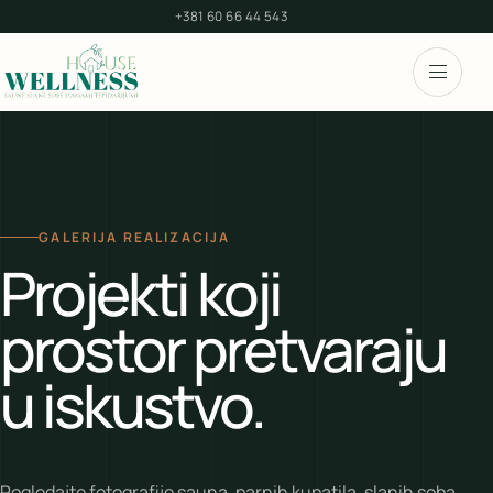
+381 60 66 44 543
GALERIJA REALIZACIJA
Projekti koji
prostor pretvaraju
u iskustvo.
Pogledajte fotografije sauna, parnih kupatila, slanih soba