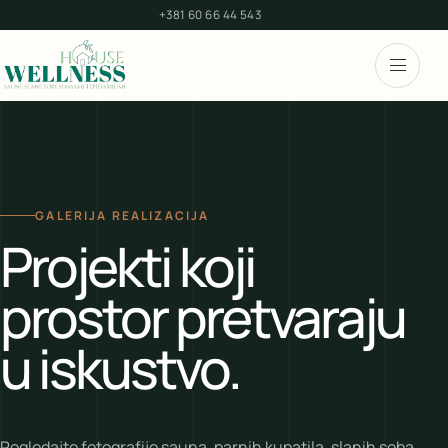
+381 60 66 44 543
GALERIJA REALIZACIJA
Projekti koji
prostor pretvaraju
u iskustvo.
Pogledajte fotografije sauna, parnih kupatila, slanih soba