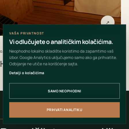
↗
VAŠA PRIVATNOST
Vi odlučujete o analitičkim kolačićima.
Neophodno lokalno skladište koristimo da zapamtimo vaš
GALERIJA PROJEKTA
izbor. Google Analytics uključujemo samo ako ga prihvatite.
Hotel Hollywood
Odbijanje ne utiče na korišćenje sajta.
Detalji o kolačićima
SAMO NEOPHODNI
PRIHVATI ANALITIKU
VAŠ PROSTOR MOŽE BITI SLEDEĆI