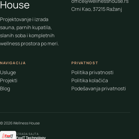
office@wellnesshouse.rs
House
Crni Kao, 37215 Ražanj
Projektovanje i izrada
sauna, parnih kupatila,
slanih soba i kompletnih
wellness prostora po meri.
NAVIGACIJA
PRIVATNOST
Usluge
Politika privatnosti
Projekti
Politika kolačića
Blog
Podešavanja privatnosti
© 2026 Wellness House
IZRADA SAJTA
FoxIT Technology