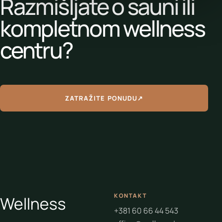
Razmišljate o sauni ili
kompletnom wellness
centru?
ZATRAŽITE PONUDU
↗
KONTAKT
Wellness
+381 60 66 44 543