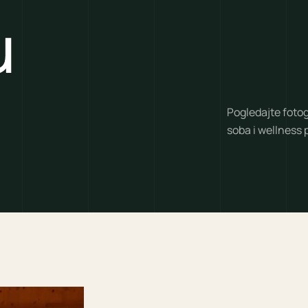
u
Pogledajte fotog
soba i wellness p