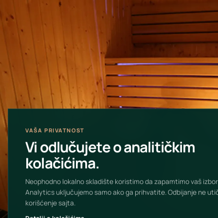
VAŠA PRIVATNOST
Vi odlučujete o analitičkim
kolačićima.
Neophodno lokalno skladište koristimo da zapamtimo vaš izbor
Analytics uključujemo samo ako ga prihvatite. Odbijanje ne uti
korišćenje sajta.