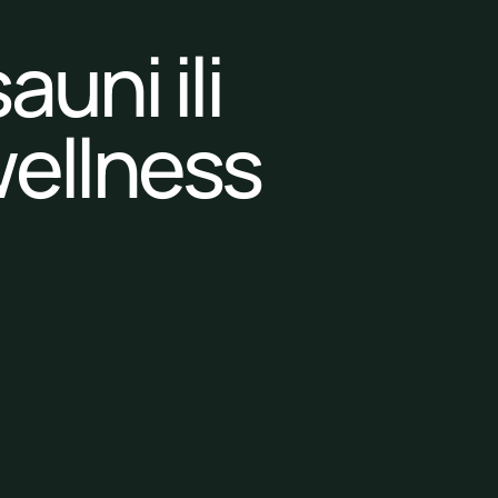
auni ili
ellness