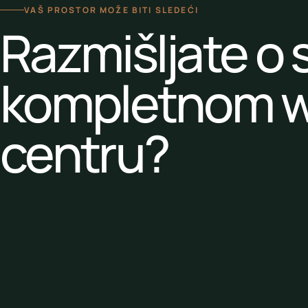
VAŠ PROSTOR MOŽE BITI SLEDEĆI
Razmišljate o s
kompletnom w
centru?