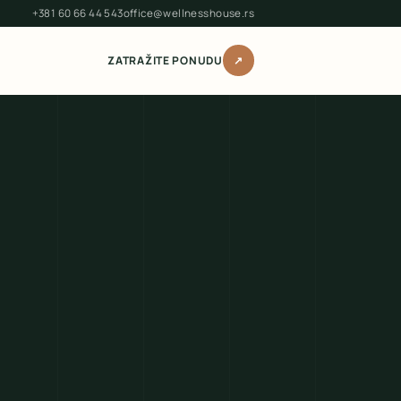
+381 60 66 44 543
office@wellnesshouse.rs
ZATRAŽITE PONUDU
↗