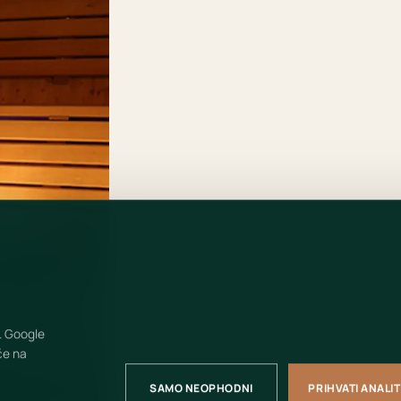
. Google
če na
SAMO NEOPHODNI
PRIHVATI ANALI